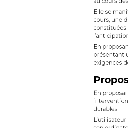
au cours de
Elle se mani
cours, une di
constituées 
l’anticipatio
En proposan
présentant u
exigences de 
Propo
En proposant
intervention
durables.
L’utilisateu
son ordinate