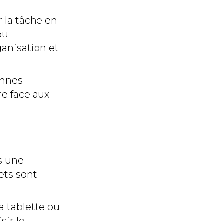
r la tâche en
ou
ganisation et
onnes
re face aux
s une
ets sont
a tablette ou
sir le